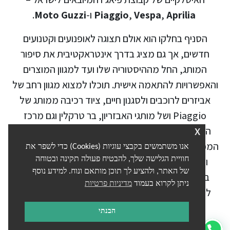
Aprilia
,
Vespa
,
Piaggio
ו-
Moto Guzzi
.
הסניף בחלקו הוא אולם תצוגה לאופנועים וקטנועים
חדשים, אך גם מציג בדרך אינטראקטיבית את סיפור
המותג, החל מההיסטוריה שלו ועד למגוון המוצרים
והאפשרויות להתאמה אישית. תוכלו למצוא מגוון רחב של
אביזרים לרוכבים ולסגנון חיים, ציוד רכיבה ממותג של
Piaggio ושל מותגי האבזריון, בר טרקלין וגם מרכז
הדרכה ושירות. העיצוב של הסניף נבנה על פי הנחיות
x
המפרט של Piaggio עצמה, כדי להבטיח חוויה אותנטית
אנו משתמשים בקבצי עוגיות (Cookies) כדי לשפר את
ונאמנה לרוח המותג האיטלקי. המוטופלקס ממוקם
חוויית הגלישה שלך, להבטיח פעולה תקינה ובטוחה
של האתר, ולהציע לך תוכן מותאם ונוח. למידע נוסף
ברחוב המסגר 54 בתל אביב, הוא מהווה יעד מושלם
ניתן לקרוא בעמוד
מדיניות פרטיות
לחובבי הדו-גלגלי ולכל מי שמעוניין להתרשם ממיטב
הקטנועים והאופנועים האיטלקיים.
הבנתי