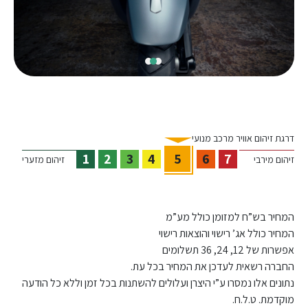
דרגת זיהום אוויר מרכב מנועי
1
2
3
4
5
6
7
זיהום מירבי
זיהום מזערי
המחיר בש”ח למזומן כולל מע”מ
המחיר כולל אג’ רישוי והוצאות רישוי
אפשרות של 12, 24, 36 תשלומים
החברה רשאית לעדכן את המחיר בכל עת.
נתונים אלו נמסרו ע”י היצרן ועלולים להשתנות בכל זמן וללא כל הודעה
מוקדמת. ט.ל.ח.