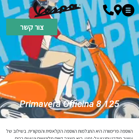
צור קשר
Primavera Officina 8 125
הווספה פרימוורה היא התגלמות הווספה הקלאסית והמקורית. בשילוב של
עיצוב מודרני וסגנון על-זמני, היא מציגה קווים מלוטשים ונגיעות כרום