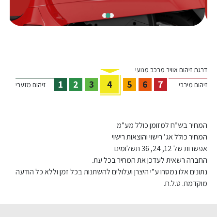
דרגת זיהום אוויר מרכב מנועי
1
2
3
4
5
6
7
זיהום מירבי
זיהום מזערי
המחיר בש”ח למזומן כולל מע”מ
המחיר כולל אג’ רישוי והוצאות רישוי
אפשרות של 12, 24, 36 תשלומים
החברה רשאית לעדכן את המחיר בכל עת.
נתונים אלו נמסרו ע”י היצרן ועלולים להשתנות בכל זמן וללא כל הודעה
מוקדמת. ט.ל.ח.