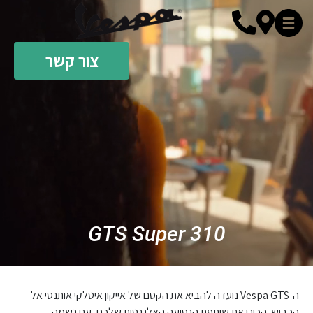
צור קשר
GTS Super 310
ה־Vespa GTS נועדה להביא את הקסם של אייקון איטלקי אותנטי אל
הכביש. הכירו את שותפת הנסיעה האלגנטית שלכם, עם נשמה