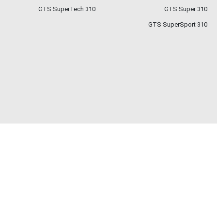
310 GTS SuperTech
GTS Super 310
GTS SuperSport 310