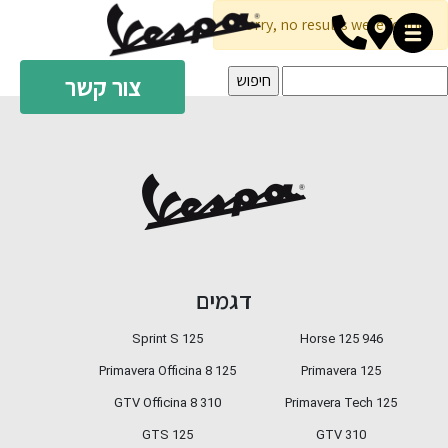
Sorry, no results were found.
310 GTS SuperTech
GTS Super 310
יפוש:
צור קשר
GTS SuperSport 310
דגמים
Sprint S 125
946 Horse 125
Primavera Officina 8 125
Primavera 125
GTV Officina 8 310
Primavera Tech 125
GTS 125
GTV 310